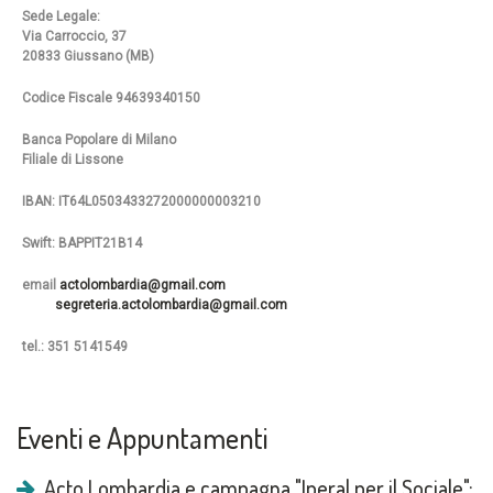
Sede Legale:
Via Carroccio, 37
20833 Giussano (MB)
Codice Fiscale 94639340150
Banca Popolare di Milano
Filiale di Lissone
IBAN: IT64L0503433272000000003210
Swift: BAPPIT21B14
email
actolombardia@gmail.com
segreteria.actolombardia@gmail.com
tel.: 351 5141549
Eventi e Appuntamenti
Acto Lombardia e campagna "Iperal per il Sociale":