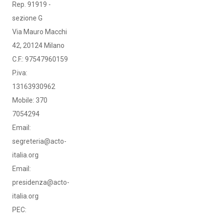
Rep. 91919 -
sezione G
Via Mauro Macchi
42, 20124 Milano
C.F.: 97547960159
P.iva:
13163930962
Mobile: 370
7054294
Email:
segreteria@acto-
italia.org
Email:
presidenza@acto-
italia.org
PEC: