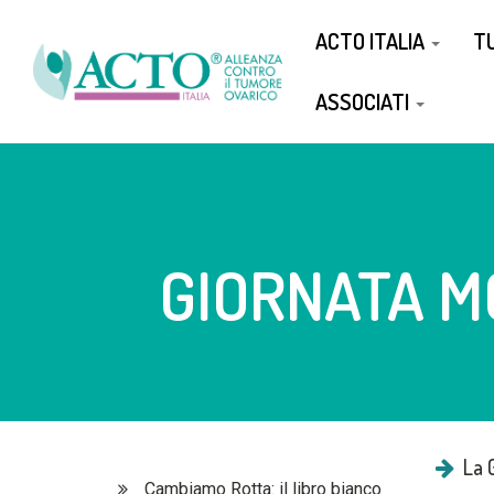
ACTO ITALIA
T
ASSOCIATI
GIORNATA M
La 
Cambiamo Rotta: il libro bianco