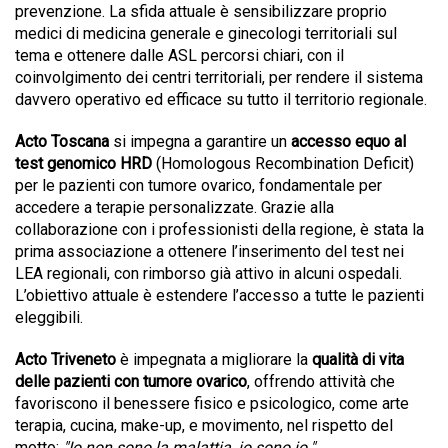
prevenzione.
La sfida attuale è sensibilizzare proprio
medici di medicina generale e ginecologi territoriali sul
tema e ottenere dalle ASL percorsi chiari, con il
coinvolgimento dei centri territoriali, per rendere il sistema
davvero operativo ed efficace su tutto il territorio regionale.
Acto Toscana
si impegna a garantire un
accesso equo al
test genomico HRD
(Homologous Recombination Deficit)
per le pazienti con tumore ovarico, fondamentale per
accedere a terapie personalizzate. Grazie alla
collaborazione con i professionisti della regione, è stata la
prima associazione a ottenere l’inserimento del test nei
LEA regionali, con rimborso già attivo in alcuni ospedali.
L’obiettivo attuale è estendere l’accesso a tutte le pazienti
eleggibili.
Acto Triveneto
è impegnata a migliorare la
qualità di vita
delle pazienti con tumore ovarico
, offrendo attività che
favoriscono il benessere fisico e psicologico, come arte
terapia, cucina, make-up, e movimento, nel rispetto del
motto:
"Io non sono la malattia, io sono io."