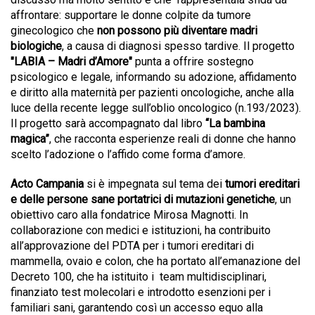
affrontare: supportare le donne colpite da tumore
ginecologico che
non possono più diventare madri
biologiche
, a causa di diagnosi spesso tardive. Il progetto
"LABIA – Madri d’Amore"
punta a offrire sostegno
psicologico e legale, informando su adozione, affidamento
e diritto alla maternità per pazienti oncologiche, anche alla
luce della recente legge sull’oblio oncologico (n.193/2023).
Il progetto sarà accompagnato dal libro
“La bambina
magica”
, che racconta esperienze reali di donne che hanno
scelto l’adozione o l’affido come forma d’amore.
Acto Campania
si è impegnata sul tema dei
tumori ereditari
e delle persone sane portatrici di mutazioni genetiche
, un
obiettivo caro alla fondatrice Mirosa Magnotti. In
collaborazione con medici e istituzioni, ha contribuito
all’approvazione del PDTA per i tumori ereditari di
mammella, ovaio e colon, che ha portato all’emanazione del
Decreto 100, che ha istituito i
team multidisciplinari,
finanziato test molecolari e introdotto esenzioni per i
familiari sani, garantendo così un accesso equo alla