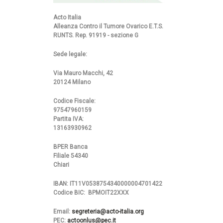
Acto Italia
Alleanza Contro il Tumore Ovarico E.T.S.
RUNTS. Rep. 91919 - sezione G
Sede legale:
Via Mauro Macchi, 42
20124 Milano
Codice Fiscale:
97547960159
Partita IVA:
13163930962
BPER Banca
Filiale 54340
Chiari
IBAN: IT11V0538754340000004701422
Codice BIC: BPMOIT22XXX
Email:
segreteria@acto-italia.org
PEC:
actoonlus@pec.it