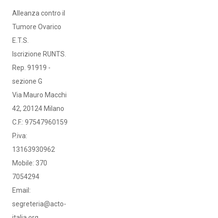
Alleanza contro il
Tumore Ovarico
E.T.S.
Iscrizione RUNTS.
Rep. 91919 -
sezione G
Via Mauro Macchi
42, 20124 Milano
C.F.: 97547960159
P.iva:
13163930962
Mobile: 370
7054294
Email:
segreteria@acto-
italia.org