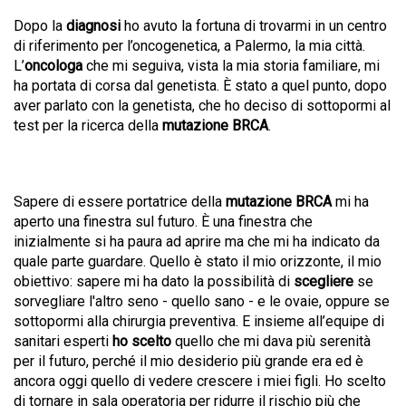
Dopo la
diagnosi
ho avuto la fortuna di trovarmi in un centro
di riferimento per l’oncogenetica, a Palermo, la mia città.
L’
oncologa
che mi seguiva, vista la mia storia familiare, mi
ha portata di corsa dal genetista. È stato a quel punto, dopo
aver parlato con la genetista, che ho deciso di sottopormi al
test per la ricerca della
mutazione BRCA
.
Sapere di essere portatrice della
mutazione BRCA
mi ha
aperto una finestra sul futuro. È una finestra che
inizialmente si ha paura ad aprire ma che mi ha indicato da
quale parte guardare. Quello è stato il mio orizzonte, il mio
obiettivo: sapere mi ha dato la possibilità di
scegliere
se
sorvegliare l'altro seno - quello sano - e le ovaie, oppure se
sottopormi alla chirurgia preventiva. E insieme all’equipe di
sanitari esperti
ho scelto
quello che mi dava più serenità
per il futuro, perché il mio desiderio più grande era ed è
ancora oggi quello di vedere crescere i miei figli. Ho scelto
di tornare in sala operatoria per ridurre il rischio più che