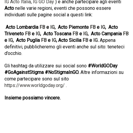
IG Acto Italia
,
IG GO Day
) e anche partecipare agli eventi
Acto
nelle varie regioni, eventi che possono essere
individuati sulle pagine social a questi link:
Acto Lombardia
FB
e
IG
, Acto Piemonte
FB
e
IG
, Acto
Triveneto
FB
e
IG
, Acto Toscana
FB
e
IG
, Acto Campania
FB
e
IG
, Acto Puglia
FB
e
IG
, Acto Sicilia
FB
e
IG
.
Appena
definitivi, pubblicheremo gli eventi anche sul sito: teneteci
d’occhio.
Gli hashtag da utilizzare sui social sono
#WorldGODay
#GoAgainstStigma #NoStigmaInGO.
Altre informazioni su
come partecipare sono sul sito
https://www.worldgoday.org/
.
Insieme possiamo vincere.