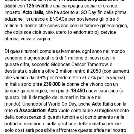
paesi
con
126
eventi
e una campagna social di grande
impatto.
Acto Italia
, che ha aderito al GO Day fin dalla prima
edizione, si unisce a ENGAGe per sostenere gli oltre 3
milioni di donne che convivono con un tumore ginecologico,
che colpisce cioè ovaio, utero (o endometrio), cervice
uterina, vulva e vagina.
Di questi tumori, complessivamente, ogni anno nel mondo
vengono diagnosticati più di 1 milione di nuovi casi, e
questa cifra, secondo Globocan Cancer Tomorrow, è
destinata a salire a oltre 2 milioni entro il 2050 (con aumenti
che variano dal 38% per l'endometrio al 77% per la vagina).
In Italia sono oltre
239.000
le donne che vivono con un
tumore ginecologico, con più di
18.450
nuovi casi anno
(
a
questo link il dettaglio dei numeri in Italia e nel
mondo
)
. Unendosi al World Go Day, anche
Acto Italia
con la
rete di
Associazioni Acto
vuole contribuire al miglioramento
della conoscenza di questi tumori e al cambiamento nelle
politiche sanitarie e nella gestione della malattia perché
solo così sarà possibile affrontare questa sfida nel nostro