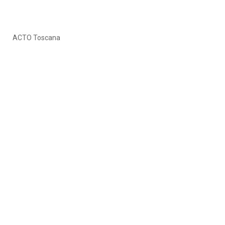
ACTO Toscana
ACTO Sicilia
ACTO Triveneto
Sostienici
Nuovo Socio