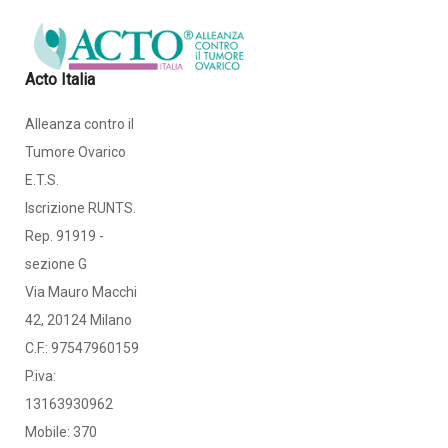
Acto Italia
Alleanza contro il
Tumore Ovarico
E.T.S.
Iscrizione RUNTS.
Rep. 91919 -
sezione G
Via Mauro Macchi
42, 20124 Milano
C.F.: 97547960159
P.iva:
13163930962
Mobile: 370