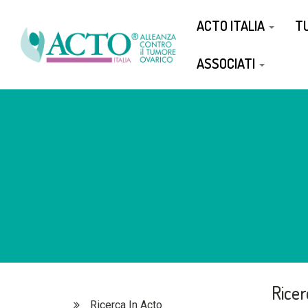
ACTO ITALIA
T
ASSOCIATI
Ricer
Ricerca In Acto