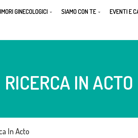
UMORI GINECOLOGICI
SIAMO CON TE
EVENTI E 
RICERCA IN ACTO
ca In Acto