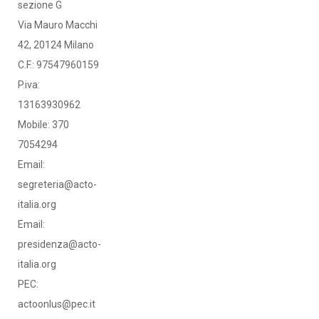
sezione G
Via Mauro Macchi
42, 20124 Milano
C.F.: 97547960159
P.iva:
13163930962
Mobile: 370
7054294
Email:
segreteria@acto-
italia.org
Email:
presidenza@acto-
italia.org
PEC:
actoonlus@pec.it