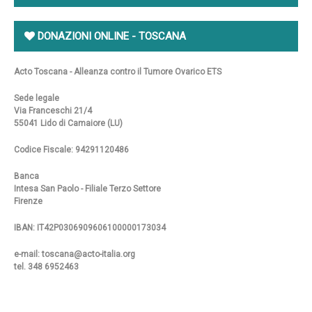
DONAZIONI ONLINE - TOSCANA
Acto Toscana - Alleanza contro il Tumore Ovarico ETS
Sede legale
Via Franceschi 21/4
55041 Lido di Camaiore (LU)
Codice Fiscale: 94291120486
Banca
Intesa San Paolo - Filiale Terzo Settore
Firenze
IBAN: IT42P0306909606100000173034
e-mail: toscana@acto-italia.org
tel. 348 6952463