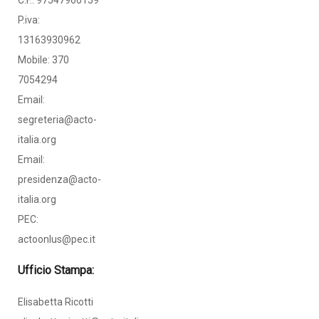
C.F.: 97547960159
P.iva:
13163930962
Mobile: 370
7054294
Email:
segreteria@acto-
italia.org
Email:
presidenza@acto-
italia.org
PEC:
actoonlus@pec.it
Ufficio Stampa:
Elisabetta Ricotti