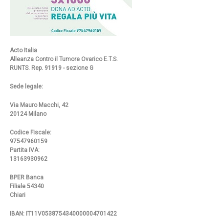
Acto Italia
Alleanza Contro il Tumore Ovarico E.T.S.
RUNTS. Rep. 91919 - sezione G
Sede legale:
Via Mauro Macchi, 42
20124 Milano
Codice Fiscale:
97547960159
Partita IVA:
13163930962
BPER Banca
Filiale 54340
Chiari
IBAN: IT11V0538754340000004701422