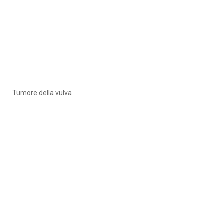
Tumore della vulva
ACTO in italia
ACTO Italia